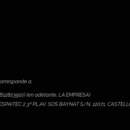
corresponde a:
(B12823910) (en adelante, LA EMPRESA)
IO ESPAITEC 2 3ª PL.AV. SOS BAYNAT S/N, 12071, CAS