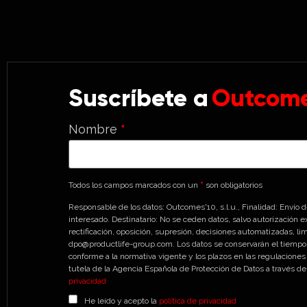
Suscríbete a
Outcome
Nombre
*
Todos los campos marcados con un
*
son obligatorios
Responsable de los datos: Outcomes'10, s.l.u., Finalidad: Envío
interesado. Destinatario: No se ceden datos, salvo autorización e
rectificación, oposición, supresión, decisiones automatizadas, lim
dpo@productlife-group.com. Los datos se conservarán el tiempo 
conforme a la normativa vigente y los plazos en las regulaciones
tutela de la Agencia Española de Protección de Datos a través
privacidad
He leído y acepto la
política de privacidad