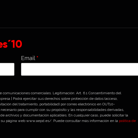
s´10
Email
*
 de comunicaciones comerciales. Legitimación: Art. 6.1 Consentimiento del
xpresa | Podrá ejercitar sus derechos sobre protección de datos (acceso,
itación del tratamiento, portabilidad) por correo electrónico en OUT10-
necesario para cumplir con su propósito y las responsabilidades derivadas,
 de archivos y documentación aplicables. En cualquier caso, puede solicitar la
 de su página web www.aepd.es/. Puede consultar más información en la
política de