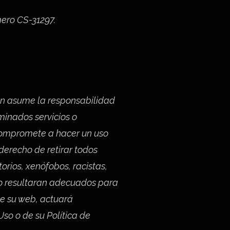
úmero CS-31297.
én asume la responsabilidad
minados servicios o
e compromete a hacer un uso
erecho de retirar todos
rios, xenófobos, racistas,
, no resultaran adecuados para
de su web, actuará
so o de su Política de