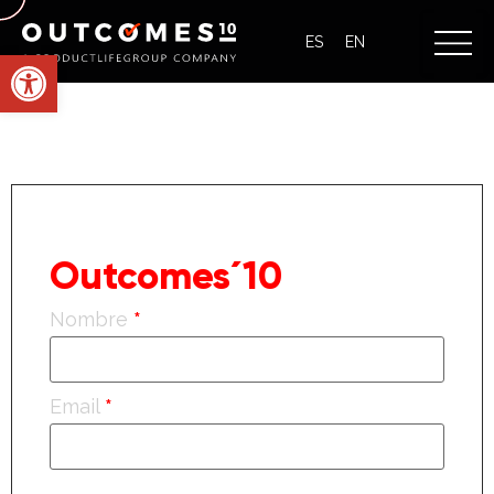
ES
EN
Abrir barra de herramientas
María Bellés
Suscríbete a
Outcomes´10
Nombre
*
Email
*