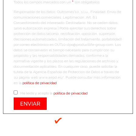
Todos los campos marcados con un
*
son obligatorios
Responsable de los datos: Outcomes'10, s.l.u., Finalidad: Envío de
comunicaciones comerciales. Legitimación: Art. 6.1
Consentimiento del interesado. Destinatario: No se ceden datos,
salvo autorización expresa | Podrá ejercitar sus derechos sobre
protección de datos (acceso, rectificación, oposición, supresión,
decisiones automatizadas, limitación del tratamiento, portabilidad)
por correo electrónico en OUT10-dpo@productlife-group.com. Los
datos se conservarán el tiempo necesario para cumplir con su
propósito y las responsabilidades derivadas, conforme a la
normativa vigente y los plazos en las regulaciones de archivos y
documentación aplicables. En cualquier caso, puede solicitar la
tutela de la Agencia Española de Protección de Datos a través de
su página web www.aepd.es/. Puede consultar más información
en la
política de privacidad
He leído y acepto la
política de privacidad