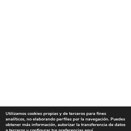
Inicio
Servicios
Empresa
Historia
Actualidad
Publicaciones
Contacto
Trabaja con nosotros
Política Integrada de Gestión
Aviso legal
Política de privacidad
Política de cookies
Utilizamos cookies propias y de terceros para fines
analíticos, no elaborando perfiles por la navegación. Puedes
obtener más información, autorizar la transferencia de datos
a terceros y configurar tus preferencias
aquí
.