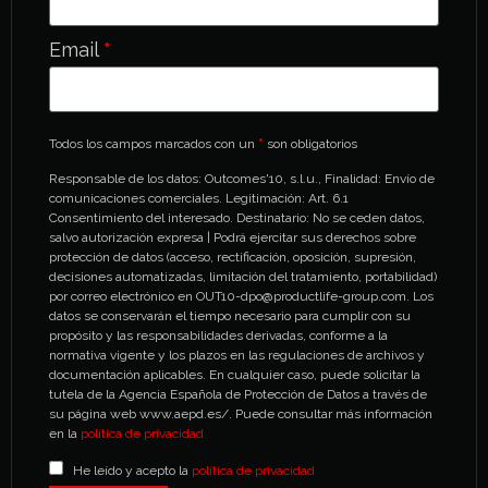
Email
*
Todos los campos marcados con un
*
son obligatorios
Responsable de los datos: Outcomes'10, s.l.u., Finalidad: Envío de
comunicaciones comerciales. Legitimación: Art. 6.1
Consentimiento del interesado. Destinatario: No se ceden datos,
salvo autorización expresa | Podrá ejercitar sus derechos sobre
protección de datos (acceso, rectificación, oposición, supresión,
decisiones automatizadas, limitación del tratamiento, portabilidad)
por correo electrónico en OUT10-dpo@productlife-group.com. Los
datos se conservarán el tiempo necesario para cumplir con su
propósito y las responsabilidades derivadas, conforme a la
normativa vigente y los plazos en las regulaciones de archivos y
documentación aplicables. En cualquier caso, puede solicitar la
tutela de la Agencia Española de Protección de Datos a través de
su página web www.aepd.es/. Puede consultar más información
en la
política de privacidad
He leído y acepto la
política de privacidad