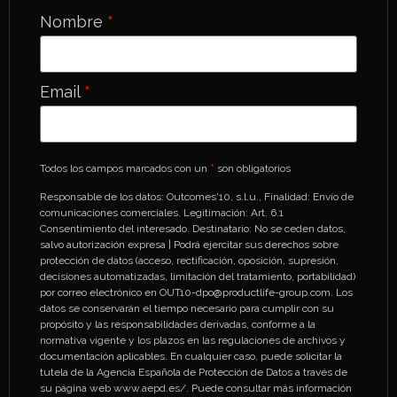
Nombre
*
Email
*
Todos los campos marcados con un
*
son obligatorios
Responsable de los datos: Outcomes'10, s.l.u., Finalidad: Envío de
comunicaciones comerciales. Legitimación: Art. 6.1
Consentimiento del interesado. Destinatario: No se ceden datos,
salvo autorización expresa | Podrá ejercitar sus derechos sobre
protección de datos (acceso, rectificación, oposición, supresión,
decisiones automatizadas, limitación del tratamiento, portabilidad)
por correo electrónico en OUT10-dpo@productlife-group.com. Los
datos se conservarán el tiempo necesario para cumplir con su
propósito y las responsabilidades derivadas, conforme a la
normativa vigente y los plazos en las regulaciones de archivos y
documentación aplicables. En cualquier caso, puede solicitar la
tutela de la Agencia Española de Protección de Datos a través de
su página web www.aepd.es/. Puede consultar más información