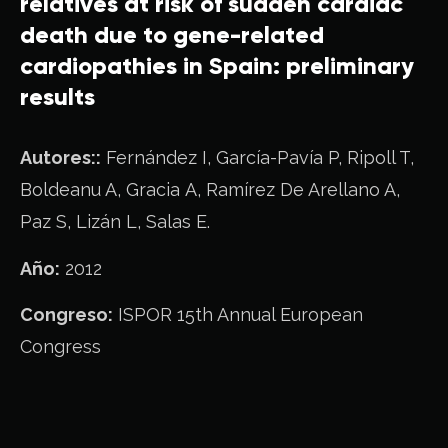
relatives at risk of sudden cardiac
death due to gene-related
cardiopathies in Spain: preliminary
results
Autores::
Fernández I, García-Pavía P, Ripoll T,
Boldeanu A, Gracia A, Ramírez De Arellano A,
Paz S, Lizán L, Salas E.
Año:
2012
Congreso:
ISPOR 15th Annual European
Congress