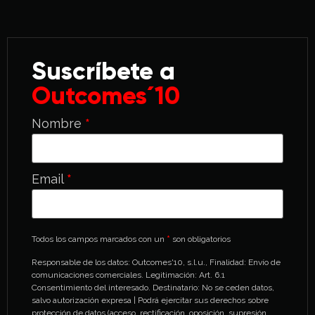
Suscríbete a
Outcomes´10
Nombre
*
Email
*
Todos los campos marcados con un
*
son obligatorios
Responsable de los datos: Outcomes'10, s.l.u., Finalidad: Envío de
comunicaciones comerciales. Legitimación: Art. 6.1
Consentimiento del interesado. Destinatario: No se ceden datos,
salvo autorización expresa | Podrá ejercitar sus derechos sobre
protección de datos (acceso, rectificación, oposición, supresión,