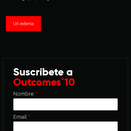
Url externa
Suscríbete a
Outcomes´10
Nombre
*
Email
*