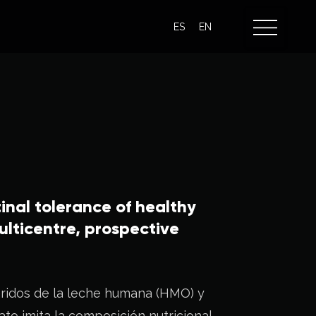
ES
EN
inal tolerance of healthy
ulticentre, prospective
cáridos de la leche humana (HMO) y
to imita la composición nutricional