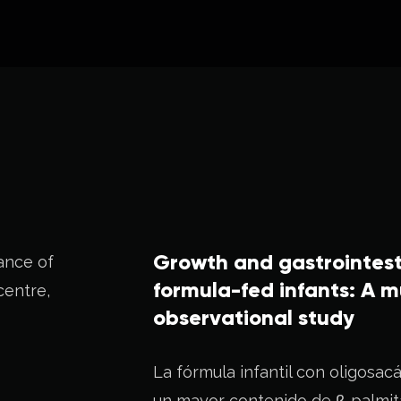
Growth and gastrointest
formula-fed infants: A m
observational study
La fórmula infantil con oligosa
un mayor contenido de β-palmita