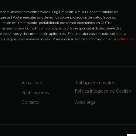
 de comunicaciones comerciales. Legitimación: Art. 6.1 Consentimiento del
xpresa | Podrá ejercitar sus derechos sobre protección de datos (acceso,
itación del tratamiento, portabilidad) por correo electrónico en OUT10-
necesario para cumplir con su propósito y las responsabilidades derivadas,
 de archivos y documentación aplicables. En cualquier caso, puede solicitar la
 de su página web www.aepd.es/. Puede consultar más información en la
política de
Trabaja con nosotros
Actualidad
Política Integrada de Gestión
Publicaciones
Contacto
Aviso legal