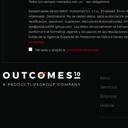
Todos los campos marcados con un
*
son obligatorios
Responsable de los datos: Outcomes'10, s.l.u., Finalidad: Envío
interesado. Destinatario: No se ceden datos, salvo autorización e
rectificación, oposición, supresión, decisiones automatizadas, lim
dpo@productlife-group.com. Los datos se conservarán el tiempo 
conforme a la normativa vigente y los plazos en las regulaciones
tutela de la Agencia Española de Protección de Datos a través
privacidad
He leído y acepto la
política de privacidad
Inicio
Servicios
Empresa
Historia