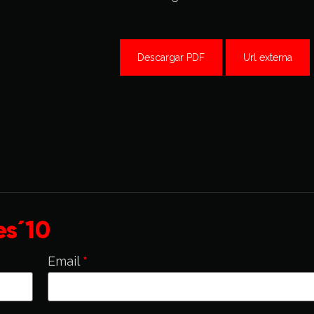
Descargar PDF
Url externa
s´10
Email
*