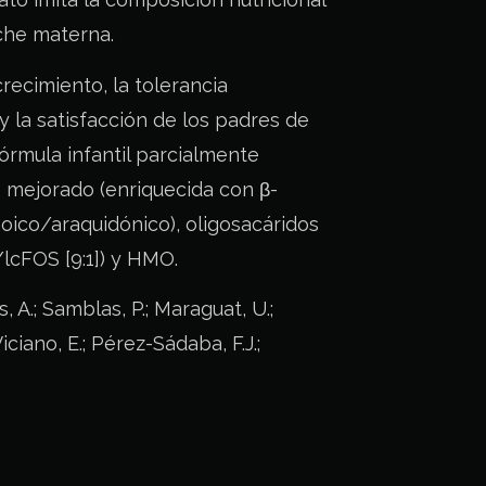
eche materna.
crecimiento, la tolerancia
 y la satisfacción de los padres de
órmula infantil parcialmente
o mejorado (enriquecida con β-
ico/araquidónico), oligosacáridos
lcFOS [9:1]) y HMO.
, A.; Samblas, P.; Maraguat, U.;
iciano, E.; Pérez-Sádaba, F.J.;